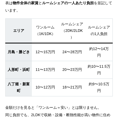
表は
物件全体の家賃
と
ルームシェアの一人あたり負担
を並記して
います。
ルームシェア
ワンルーム
ルームシェア
エリア
（2DK/2LDK
（1K/1DK）
の1人負担
）
約12〜14万
月島・勝どき
12〜15万円
24〜28万円
円
約10〜11.5万
人形町・浜町
11〜13万円
20〜23万円
円
八丁堀・新富
約9〜10.5万
10〜12万円
18〜21万円
町
円
金額だけを見ると「ワンルーム＝安い」とは限りません。
同じ負担でも、2LDKで収納・設備・断熱性能が高い物件に住め