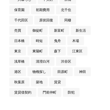
保育園
初期費用
北千住
千代田区
原状回復
同棲
売買
御徒町
新富町
新生活
日本橋
時短
曳舟
木場
東京
東陽町
森下
江東区
浅草橋
清澄白河
渋谷区
港区
物権探し
田原町
神田
秋葉原
築地
賃貸
賃貸借契約
門前仲町
防犯