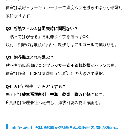
寝室は暖房＋サーキュレーターで温度ムラを減らすほうが結露対
策になります。
Q2. 断熱フィルムは退去時に問題ない？
「貼ってはがせる」再剥離タイプを選べばOK。
取付・剥離時は取説に沿い、糊残りはアルコールで拭取りを。
Q3. 除湿機はどれを選ぶ？
秋〜冬の低温期は
コンプレッサー式＋衣類乾燥
がバランス良。
寝室は静音、LDKは除湿量（1日◯L）の大きさで選択。
Q4. カビが発生したらどうする？
黒カビは
酸素系漂白剤→中和→乾燥→防カビ剤
の順で。
広範囲は管理会社へ報告し、原状回復の範囲確認を。
まとめ｜“温度差×湿度”を制する者が秋を