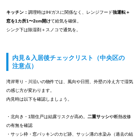
キッチン：
調理時はIH/ガスに関係なく、レンジフード
強運転＋
窓を1カ所1〜2cm開け
て給気を確保。
シンク下は除湿剤＋スノコで通気を。
内見＆入居後チェックリスト（中央区の
注意点）
湾岸寄り・川沿いの物件では、風向や日照、外壁の冷え方で湿気
の感じ方が変わります。
内見時は以下を確認しましょう。
・北向き・1階住戸は結露リスクが高め。
二重サッシ
や断熱改修
の有無を確認
・サッシ枠・窓パッキンのカビ跡、サッシ溝の水染み（過去の結