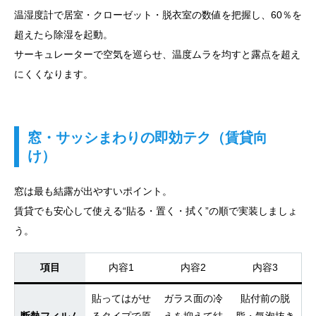
温湿度計で居室・クローゼット・脱衣室の数値を把握し、60％を
超えたら除湿を起動。
サーキュレーターで空気を巡らせ、温度ムラを均すと露点を超え
にくくなります。
窓・サッシまわりの即効テク（賃貸向
け）
窓は最も結露が出やすいポイント。
賃貸でも安心して使える“貼る・置く・拭く”の順で実装しましょ
う。
項目
内容1
内容2
内容3
貼ってはがせ
ガラス面の冷
貼付前の脱
断熱フィルム
るタイプで原
えを抑えて結
脂・気泡抜き