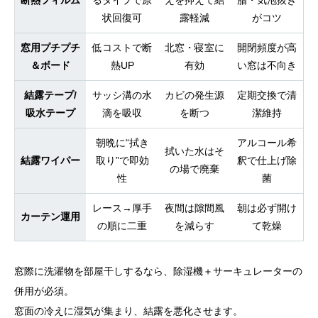
状回復可
露軽減
がコツ
窓用プチプチ
低コストで断
北窓・寝室に
開閉頻度が高
＆ボード
熱UP
有効
い窓は不向き
結露テープ/
サッシ溝の水
カビの発生源
定期交換で清
吸水テープ
滴を吸収
を断つ
潔維持
朝晩に“拭き
アルコール希
拭いた水はそ
結露ワイパー
取り”で即効
釈で仕上げ除
の場で廃棄
性
菌
レース→厚手
夜間は隙間風
朝は必ず開け
カーテン運用
の順に二重
を減らす
て乾燥
窓際に洗濯物を部屋干しするなら、除湿機＋サーキュレーターの
併用が必須。
窓面の冷えに湿気が集まり、結露を悪化させます。