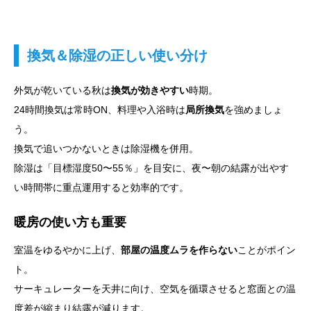
換気＆除湿の正しい使い分け
外気が乾いている秋は
換気が効きやすい
時期。
24時間換気は常時ON、料理や入浴時は
局所換気
を強めましょ
う。
換気で追いつかないときは除湿機を併用。
除湿は「目標湿度50〜55％」を目安に、夜〜朝の結露が出やす
い時間帯に重点運用すると効率的です。
暖房の使い方も重要
室温をゆるやかに上げ、
部屋の温度ムラを作らない
ことがポイン
ト。
サーキュレーターを天井に向け、空気を循環させると窓面との温
度差が縮まり結露が減ります。