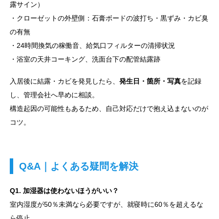
露サイン）
・クローゼットの外壁側：石膏ボードの波打ち・黒ずみ・カビ臭
の有無
・24時間換気の稼働音、給気口フィルターの清掃状況
・浴室の天井コーキング、洗面台下の配管結露跡
入居後に結露・カビを発見したら、
発生日・箇所・写真
を記録
し、管理会社へ早めに相談。
構造起因の可能性もあるため、自己対応だけで抱え込まないのが
コツ。
Q&A｜よくある疑問を解決
Q1. 加湿器は使わないほうがいい？
室内湿度が50％未満なら必要ですが、就寝時に60％を超えるな
ら停止。