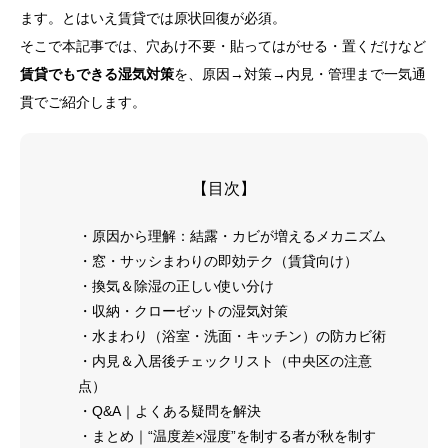
ます。とはいえ賃貸では原状回復が必須。
そこで本記事では、穴あけ不要・貼ってはがせる・置くだけなど
賃貸でもできる湿気対策
を、原因→対策→内見・管理まで一気通
貫でご紹介します。
【目次】
・原因から理解：結露・カビが増えるメカニズム
・窓・サッシまわりの即効テク（賃貸向け）
・換気＆除湿の正しい使い分け
・収納・クローゼットの湿気対策
・水まわり（浴室・洗面・キッチン）の防カビ術
・内見＆入居後チェックリスト（中央区の注意
点）
・Q&A｜よくある疑問を解決
・まとめ｜“温度差×湿度”を制する者が秋を制す