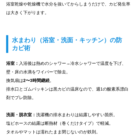
浴室乾燥や乾燥機で水分を抜いてからしまうだけで、カビ発生率
は大きく下がります。
水まわり（浴室・洗面・キッチン）の防
カビ術
浴室：
入浴後は熱めのシャワー→冷水シャワーで温度を下げ、
壁・床の水滴をワイパーで除去。
換気扇は
2〜3時間継続
。
排水口とゴムパッキンは黒カビの温床なので、週1の酸素系漂白
剤でプレ防除。
洗面・脱衣室：
洗濯機の排水まわりは結露しやすい箇所。
塩ビホースの結露は断熱材（巻くだけタイプ）で軽減。
タオルやマットは濡れたまま閉じないのが鉄則。