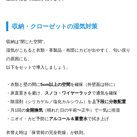
収納・クローゼットの湿気対策
収納は“閉じた空間”。
湿気がこもると衣類・革製品・布団にカビが出やすく、匂い戻り
の原因にも。
以下をセットで導入しましょう。
・衣類と壁の間に
5cm以上の空間
を確保（外壁面は特に）
・床直置きを避け、
スノコ・ワイヤーラック
で通気を確保
・除湿剤（シリカゲル／塩化カルシウム）を
上下段に分散配置
・月1回の
全開換気
（晴れた日の午前〜正午）で一気に排湿
・ニオイ・カビ予防に
アルコール＆重曹水
で拭き上げ
衣替え時は「保管前の完全乾燥」が鉄則。