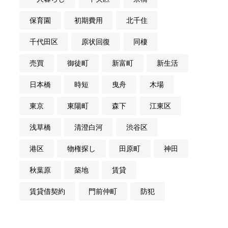
保育園
初期費用
北千住
千代田区
原状回復
同棲
売買
御徒町
新富町
新生活
日本橋
時短
曳舟
木場
東京
東陽町
森下
江東区
浅草橋
清澄白河
渋谷区
港区
物権探し
田原町
神田
秋葉原
築地
賃貸
賃貸借契約
門前仲町
防犯